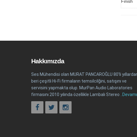
Finish
Hakkımızda
Ses Mühendisi olan MURAT PANCAROĞLU 80'li yıllarda
beri çeşitli Hi-Fi firmaların temsilcilğini, satışını ve
servisini yapmakta olup. MurPan Audio Laboratories
firmasını 2010 yılında özellikle Lambalı Stereo
..Devamı