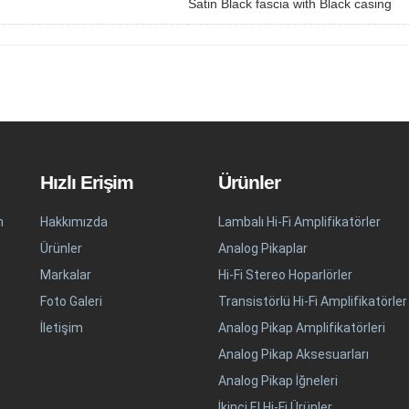
Satin Black fascia with Black casing
Hızlı Erişim
Ürünler
n
Hakkımızda
Lambalı Hi-Fi Amplifikatörler
Ürünler
Analog Pikaplar
Markalar
Hi-Fi Stereo Hoparlörler
Foto Galeri
Transistörlü Hi-Fi Amplifikatörler
İletişim
Analog Pikap Amplifikatörleri
Analog Pikap Aksesuarları
Analog Pikap İğneleri
İkinci El Hi-Fi Ürünler