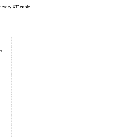
ersary XT’ cable
o