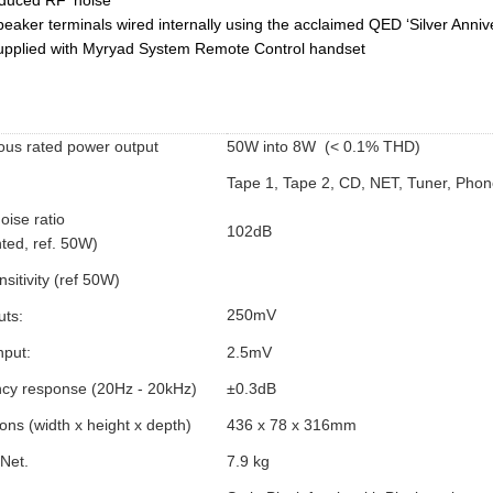
duced RF ‘noise’
eaker terminals wired internally using the acclaimed QED ‘Silver Anniv
upplied with Myryad System Remote Control handset
ous rated power output
50W into 8W
(< 0.1% THD)
Tape 1, Tape 2, CD, NET, Tuner, Phon
oise ratio
102dB
ted, ref. 50W)
nsitivity (ref 50W)
250mV
puts:
input:
2.5mV
cy response (20Hz - 20kHz)
±0.3dB
ns (width x height x depth)
436 x 78 x 316mm
Net.
7.9 kg