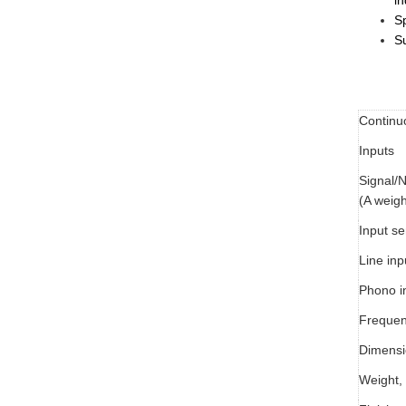
in
Sp
S
Continu
Inputs
Signal/N
(A weigh
Input se
Line in
Phono 
Frequen
Dimensio
Weight, 