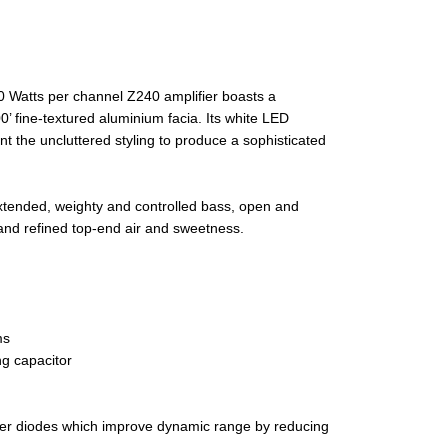
 Watts per channel Z240 amplifier boasts a
00’ fine-textured aluminium facia. Its white LED
t the uncluttered styling to produce a sophisticated
xtended, weighty and controlled bass, open and
and refined top-end air and sweetness.
ms
ng capacitor
ifier diodes which improve dynamic range by reducing