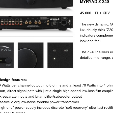
MYRYAD Z-240
45.000.- TL + KDV
The new dynamic, 50
luxuriously thick ‘Z2
indicators complemen
look and feel.
The Z240 delivers e
detailed mid-range, 
design features:
 Watts per channel output into 8 ohms and at least 70 Watts into 4 oh
ort, direct signal path with just a single high-speed low-loss film coupli
x separate inputs and bi-amplifier/subwoofer output
ssive 2.2kg low-noise toroidal power transformer
igh-end” power supply includes discrete “soft recovery” ultra-fast rect